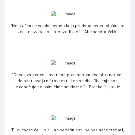
“Ne plašim se vojske lavova koju predvodi ovca, plašim se
vojske ovaca koju predvodi lav.” - Aleksandar Veliki
“Čovek zagledan u svet ima pred sobom dve alternative:
da oseti svoju ništavnost ili da se divi. Divljenje nas
izjednačuje sa onim čime se divimo.” - Branko Miljković
“Budućnost će ili biti kao sadašnjost, pa nas neće trebati,