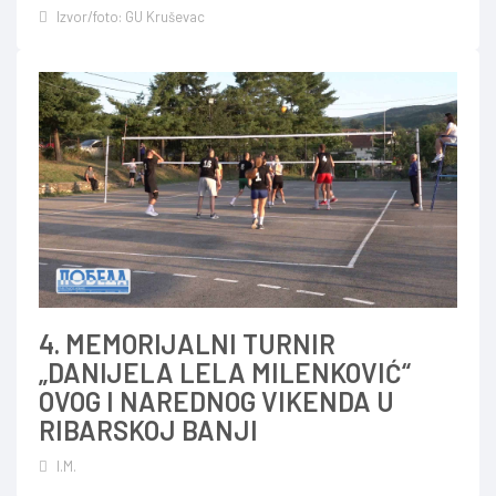
Izvor/foto: GU Kruševac
4. MEMORIJALNI TURNIR
„DANIJELA LELA MILENKOVIĆ“
OVOG I NAREDNOG VIKENDA U
RIBARSKOJ BANJI
I.M.