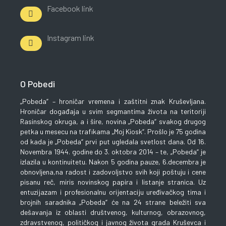
Facebook link
Instagram link
O Pobedi
„Pobeda“ – hroničar vremena i zaštitni znak Kruševljana.
Hroničar događaja u svim segmantima života na teritoriji
Rasinskog okruga, a i šire, novina „Pobeda“ svakog drugog
petka u mesecu na trafikama „Moj Kiosk“. Prošlo je 75 godina
od kada je „Pobeda“ prvi put ugledala svetlost dana. Od 16.
Novembra 1944. godine do 3. oktobra 2014 – te, „Pobeda“ je
izlazila u kontinuitetu. Nakon 5 godina pauze, 6.decembra je
obnovljena,na radost i zadovoljstvo svih koji poštuju i cene
pisanu reč, miris novinskog papira i listanje stranica. Uz
entuzijazam i profesionalnu orijentaciju uređivačkog tima i
brojnih saradnika „Pobeda“ će na 24 strane beležiti sva
dešavanja iz oblasti društvenog, kulturnog, obrazovnog,
zdravstvenog, političkog i javnog života grada Kruševca i