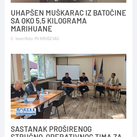
UHAPŠEN MUŠKARAC IZ BATOČINE
SA OKO 5,5 KILOGRAMA
MARIHUANE
Izvor/foto: PU KRUŠEVAC
SASTANAK PROŠIRENOG
STRUČNO-OPERATIVNOG TIMA ZA