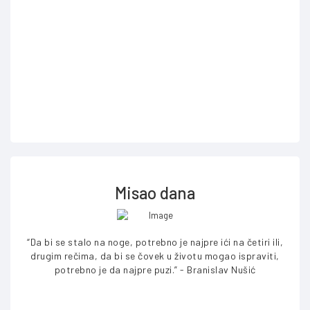
Misao dana
“Da bi se stalo na noge, potrebno je najpre ići na četiri ili,
drugim rečima, da bi se čovek u životu mogao ispraviti,
potrebno je da najpre puzi.” - Branislav Nušić