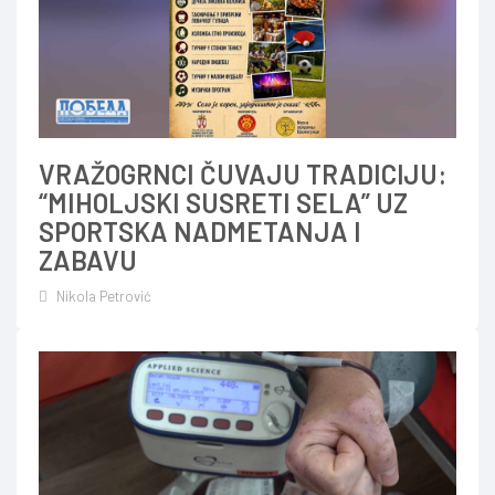
VRAŽOGRNCI ČUVAJU TRADICIJU:
“MIHOLJSKI SUSRETI SELA” UZ
SPORTSKA NADMETANJA I
ZABAVU
Nikola Petrović