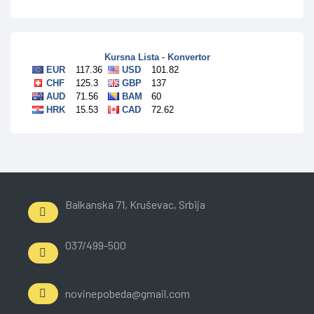
Balkanska 71, Kruševac, Srbija
037/499-500
novinepobeda@gmail.com