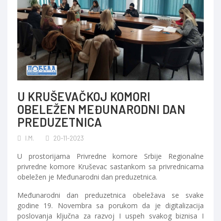
U KRUŠEVAČKOJ KOMORI
OBELEŽEN MEĐUNARODNI DAN
PREDUZETNICA
I.M.
20-11-2023
U prostorijama Privredne komore Srbije Regionalne
privredne komore Kruševac sastankom sa privrednicama
obeležen je Međunarodni dan preduzetnica.
Međunarodni dan preduzetnica obeležava se svake
godine 19. Novembra sa porukom da je digitalizacija
poslovanja ključna za razvoj I uspeh svakog biznisa I