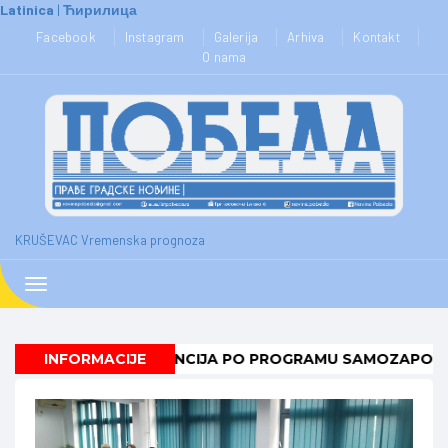
Latinica
|
Ћирилица
KRUŠEVAC Vremenska prognoza
Toggle
navigation
ANJU SUBVENCIJA PO PROGRAMU SAMOZAPOŠLJAVANJE 
INFORMACIJE