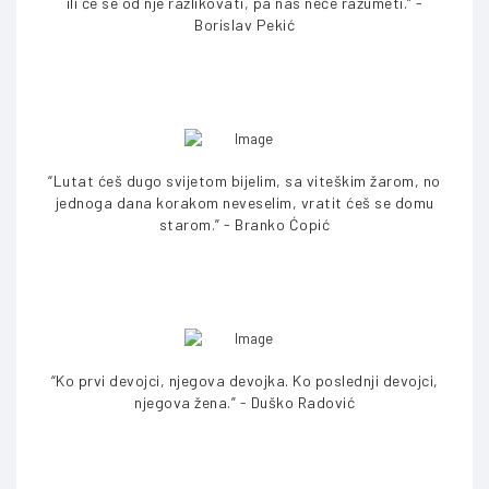
ili će se od nje razlikovati, pa nas neće razumeti.” -
Borislav Pekić
“Lutat ćeš dugo svijetom bijelim, sa viteškim žarom, no
jednoga dana korakom neveselim, vratit ćeš se domu
starom.” - Branko Ćopić
“Ko prvi devojci, njegova devojka. Ko poslednji devojci,
njegova žena.” - Duško Radović