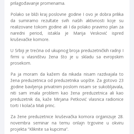
prilagođavanje promenama.
Polako se bliži kraj poslovne godine I ovo je dobra prilika
da sumiramo rezultate svih naših aktivnosti koje su
realizovane tokom godine ali I da polako pravimo plan za
naredni period, istakla je Marija Vesković ispred
kruševačke komore.
U Srbiji je trećina od ukupnog broja preduzetničkih radnji I
firmi u vlasništvu žena što je u skladu sa evropskim
prosekom.
Pa ja moram da kažem da nikada nisam razdvajala to
žena preduzetnica od preduzetnika uopšte. Za gotovo 23
godine bavljenja privatnim poslom nisam se sukobljavala,
niti sam imala problem kao žena preduzetnica ali kao
preduzetnik da, kaže Mirjana Petković vlasnica radionice
torti I kolača Mali princ.
Za žene preduzetnice kruševačka komora organizuje 28.
novembra seminar na temu onlajn trgovine u okviru
projekta “Kliknite sa kupcima”.