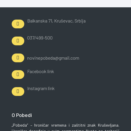
Balkanska 71, Kruševac, Srbija
037/499-500
novinepobeda@gmail.com
Facebook link
Instagram link
O Pobedi
„Pobeda“ – hroničar vremena i zaštitni znak Kruševljana.
Hroničar događaja u svim segmantima života na teritoriji