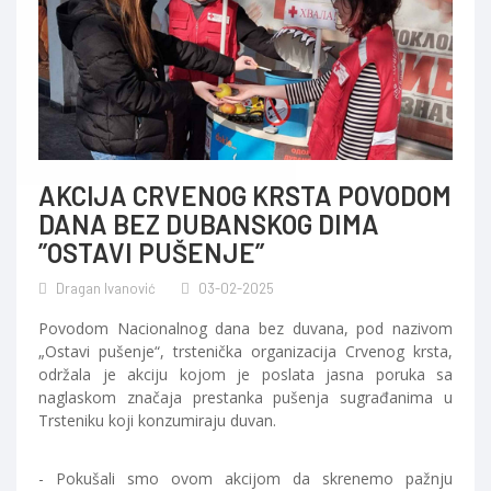
AKCIJA CRVENOG KRSTA POVODOM
DANA BEZ DUBANSKOG DIMA
’’OSTAVI PUŠENJE’’
Dragan Ivanović
03-02-2025
Povodom Nacionalnog dana bez duvana, pod nazivom
„Ostavi pušenje“, trstenička organizacija Crvenog krsta,
održala je akciju kojom je poslata jasna poruka sa
naglaskom značaja prestanka pušenja sugrađanima u
Trsteniku koji konzumiraju duvan.
- Pokušali smo ovom akcijom da skrenemo pažnju