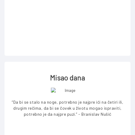
Misao dana
“Da bi se stalo na noge, potrebno je najpre ići na četiri ili,
“Ne p
drugim rečima, da bi se čovek u životu mogao ispraviti,
v
potrebno je da najpre puzi.” - Branislav Nušić