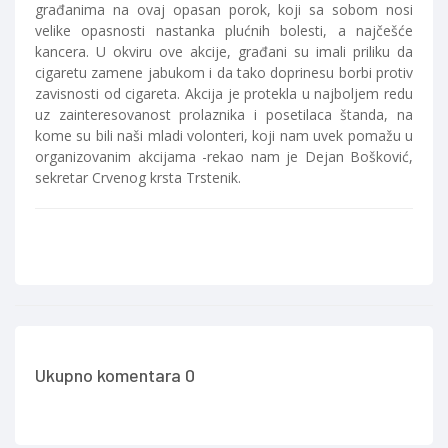
građanima na ovaj opasan porok, koji sa sobom nosi
velike opasnosti nastanka plućnih bolesti, a najčešće
kancera. U okviru ove akcije, građani su imali priliku da
cigaretu zamene jabukom i da tako doprinesu borbi protiv
zavisnosti od cigareta. Akcija je protekla u najboljem redu
uz zainteresovanost prolaznika i posetilaca štanda, na
kome su bili naši mladi volonteri, koji nam uvek pomažu u
organizovanim akcijama -rekao nam je Dejan Bošković,
sekretar Crvenog krsta Trstenik.
Ukupno komentara 0