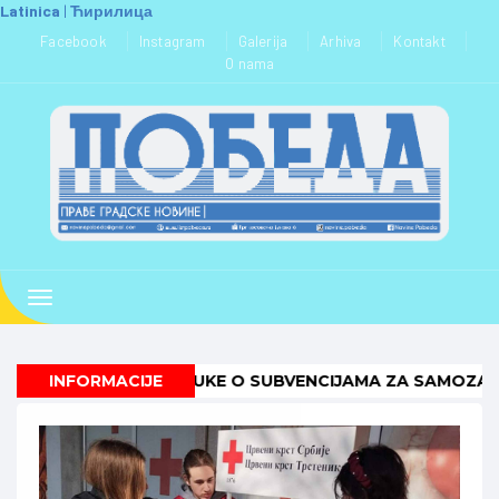
Latinica
|
Ћирилица
Toggle
navigation
 URUČUJE ODLUKE O SUBVENCIJAMA ZA SAMOZAPOŠLJAV
INFORMACIJE