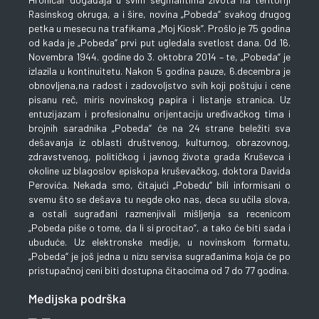
Rasinskog okruga, a i šire, novina „Pobeda“ svakog drugog
petka u mesecu na trafikama „Moj Kiosk“. Prošlo je 75 godina
od kada je „Pobeda“ prvi put ugledala svetlost dana. Od 16.
Novembra 1944. godine do 3. oktobra 2014 – te, „Pobeda“ je
izlazila u kontinuitetu. Nakon 5 godina pauze, 6.decembra je
obnovljena,na radost i zadovoljstvo svih koji poštuju i cene
pisanu reč, miris novinskog papira i listanje stranica. Uz
entuzijazam i profesionalnu orijentaciju uređivačkog tima i
brojnih saradnika „Pobeda“ će na 24 strane beležiti sva
dešavanja iz oblasti društvenog, kulturnog, obrazovnog,
zdravstvenog, političkog i javnog života grada Kruševca i
okoline uz blagoslov episkopa kruševačkog, doktora Davida
Perovića. Nekada smo, čitajući „Pobedu“ bili informisani o
svemu što se dešava tu negde oko nas, deca su učila slova,
a ostali sugrađani razmenjivali mišljenja sa recenicom
„Pobeda piše o tome, da li si procitao“, a tako će biti sada i
ubuduće. Uz elektronske medije, u novinskom formatu,
„Pobeda“ je još jedna u nizu servisa sugrađanima koja će po
pristupačnoj ceni biti dostupna čitaocima od 7 do 77 godina.
Medijska podrška