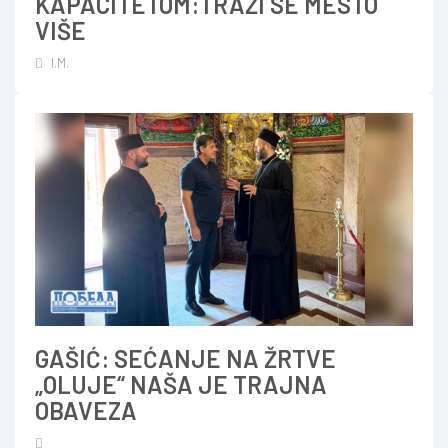
KAPACITETOM:TRAŽI SE MESTO
VIŠE
I.M.
GAŠIĆ: SEĆANJE NA ŽRTVE
„OLUJE“ NAŠA JE TRAJNA
OBAVEZA