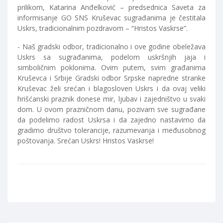
prilikom, Katarina Anđelković – predsednica Saveta za
informisanje GO SNS Kruševac sugrađanima je čestitala
Uskrs, tradicionalnim pozdravom – “Hristos Vaskrse”.
- Naš gradski odbor, tradicionalno i ove godine obeležava
Uskrs sa sugrađanima, podelom uskršnjih jaja i
simboličnim poklonima. Ovim putem, svim građanima
Kruševca i Srbije Gradski odbor Srpske napredne stranke
Kruševac želi srećan i blagosloven Uskrs i da ovaj veliki
hrišćanski praznik donese mir, ljubav i zajedništvo u svaki
dom. U ovom prazničnom danu, pozivam sve sugrađane
da podelimo radost Uskrsa i da zajedno nastavimo da
gradimo društvo tolerancije, razumevanja i međusobnog
poštovanja. Srećan Uskrs! Hristos Vaskrse!