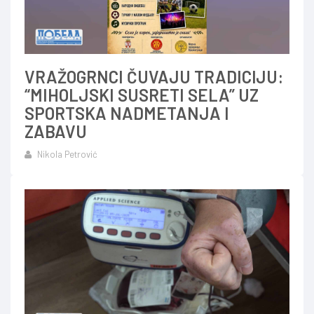
VRAŽOGRNCI ČUVAJU TRADICIJU:
“MIHOLJSKI SUSRETI SELA” UZ
SPORTSKA NADMETANJA I
ZABAVU
Nikola Petrović