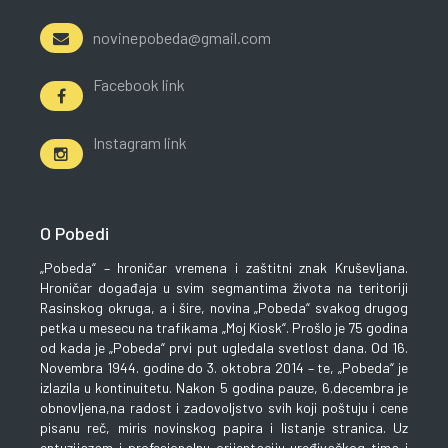
novinepobeda@gmail.com
Facebook link
Instagram link
O Pobedi
„Pobeda“ – hroničar vremena i zaštitni znak Kruševljana.
Hroničar događaja u svim segmantima života na teritoriji
Rasinskog okruga, a i šire, novina „Pobeda“ svakog drugog
petka u mesecu na trafikama „Moj Kiosk“. Prošlo je 75 godina
od kada je „Pobeda“ prvi put ugledala svetlost dana. Od 16.
Novembra 1944. godine do 3. oktobra 2014 – te, „Pobeda“ je
izlazila u kontinuitetu. Nakon 5 godina pauze, 6.decembra je
obnovljena,na radost i zadovoljstvo svih koji poštuju i cene
pisanu reč, miris novinskog papira i listanje stranica. Uz
entuzijazam i profesionalnu orijentaciju uređivačkog tima i