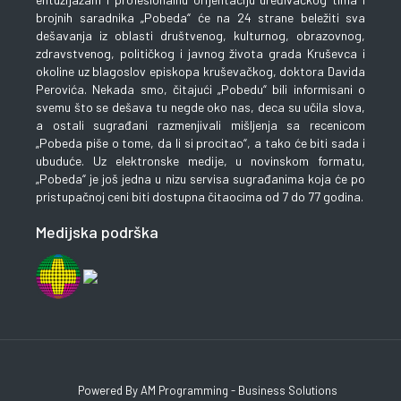
brojnih saradnika „Pobeda“ će na 24 strane beležiti sva
dešavanja iz oblasti društvenog, kulturnog, obrazovnog,
zdravstvenog, političkog i javnog života grada Kruševca i
okoline uz blagoslov episkopa kruševačkog, doktora Davida
Perovića. Nekada smo, čitajući „Pobedu“ bili informisani o
svemu što se dešava tu negde oko nas, deca su učila slova,
a ostali sugrađani razmenjivali mišljenja sa recenicom
„Pobeda piše o tome, da li si procitao“, a tako će biti sada i
ubuduće. Uz elektronske medije, u novinskom formatu,
„Pobeda“ je još jedna u nizu servisa sugrađanima koja će po
pristupačnoj ceni biti dostupna čitaocima od 7 do 77 godina.
Medijska podrška
Powered By AM Programming - Business Solutions