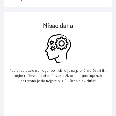
Misao dana
“Da bi se stalo na noge, potrebno je najpre ići na četiri ili,
“Ne p
drugim rečima, da bi se čovek u životu mogao ispraviti,
v
potrebno je da najpre puzi.” - Branislav Nušić