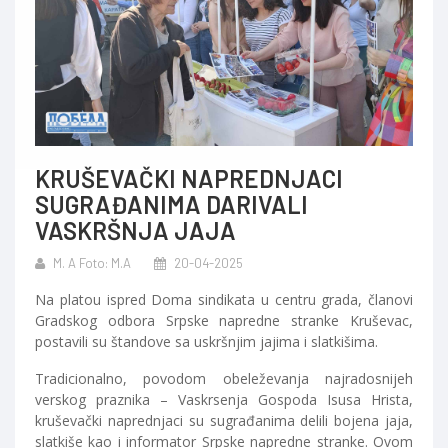
KRUŠEVAČKI NAPREDNJACI
SUGRAĐANIMA DARIVALI
VASKRŠNJA JAJA
M. A Foto: M.A
20-04-2025
Na platou ispred Doma sindikata u centru grada, članovi
Gradskog odbora Srpske napredne stranke Kruševac,
postavili su štandove sa uskršnjim jajima i slatkišima.
Tradicionalno, povodom obeleževanja najradosnijeh
verskog praznika – Vaskrsenja Gospoda Isusa Hrista,
kruševački naprednjaci su sugrađanima delili bojena jaja,
slatkiše kao i informator Srpske napredne stranke. Ovom