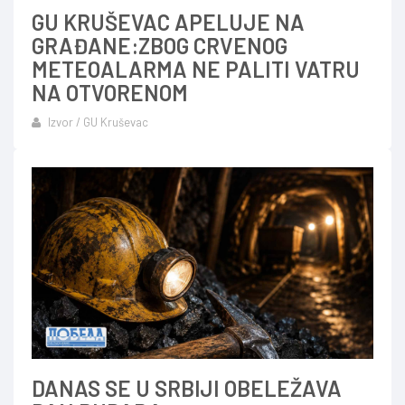
GU KRUŠEVAC APELUJE NA
GRAĐANE:ZBOG CRVENOG
METEOALARMA NE PALITI VATRU
NA OTVORENOM
Izvor / GU Kruševac
DANAS SE U SRBIJI OBELEŽAVA