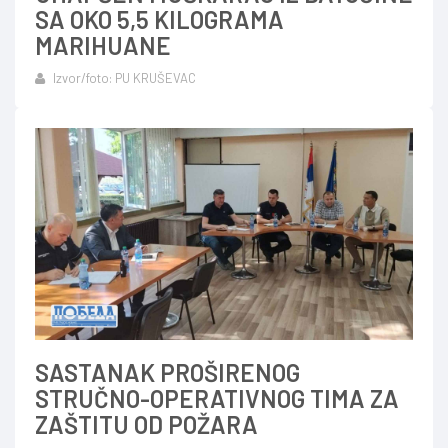
SA OKO 5,5 KILOGRAMA
MARIHUANE
Izvor/foto: PU KRUŠEVAC
SASTANAK PROŠIRENOG
STRUČNO-OPERATIVNOG TIMA ZA
ZAŠTITU OD POŽARA