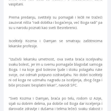
vaspitani.
Prema predanju, svetitelji su pomagali i lečili ne tražeći
zauzvrat ništa "radi dobitka i bogaćenja, već Boga radi" pa
su u narodu poznati kao sveti Besrebrenici.
Iscelitelji Kozma i Damjan se smatraju zaštitnicima
lekarske profesije.
"Izučivši lekarsku umetnost, ova sveta braća isceljivahu
svaku bolest, jer im u svemu pomagaše blagodat samoga
Boga. I na koje god bolesne ljude i stoku polagahu ruke
svoje, ovi odmah potpuno ozdravljahu. No dobri iscelitelji
ni od koga ne uzimahu nagradu za isceljenja, zbog čega i
biše prozvani: besplatni lekari", navodi SPC.
"Sveti Kozma i Damjan, braća po telu, rodom iz Azije,
sijali su dobrim delima, pa dobiše od Boga dar isceljenja i
darovaše zdravlje i dušama i telima lečeći svaku slabost i