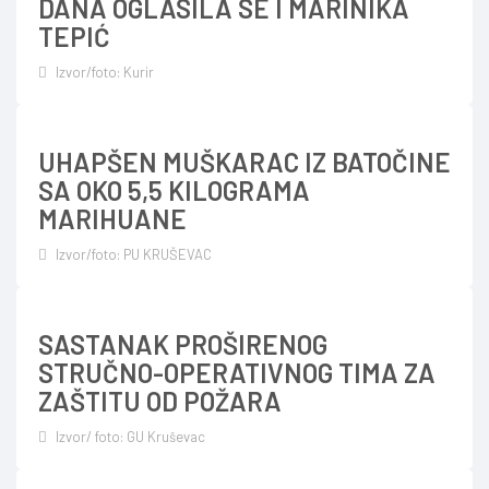
DANA OGLASILA SE I MARINIKA
TEPIĆ
Izvor/foto: Kurir
UHAPŠEN MUŠKARAC IZ BATOČINE
SA OKO 5,5 KILOGRAMA
MARIHUANE
Izvor/foto: PU KRUŠEVAC
SASTANAK PROŠIRENOG
STRUČNO-OPERATIVNOG TIMA ZA
ZAŠTITU OD POŽARA
Izvor/ foto: GU Kruševac