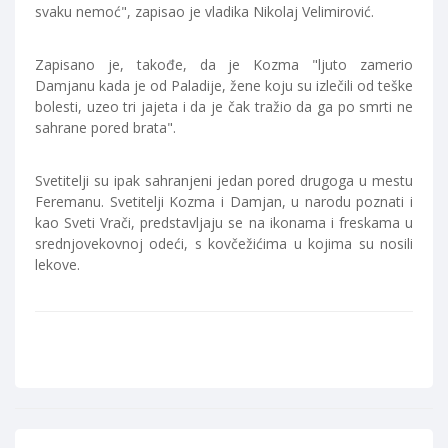
svaku nemoć", zapisao je vladika Nikolaj Velimirović.
Zapisano je, takođe, da je Kozma "ljuto zamerio
Damjanu kada je od Paladije, žene koju su izlečili od teške
bolesti, uzeo tri jajeta i da je čak tražio da ga po smrti ne
sahrane pored brata".
Svetitelji su ipak sahranjeni jedan pored drugoga u mestu
Feremanu. Svetitelji Kozma i Damjan, u narodu poznati i
kao Sveti Vrači, predstavljaju se na ikonama i freskama u
srednjovekovnoj odeći, s kovčežićima u kojima su nosili
lekove.