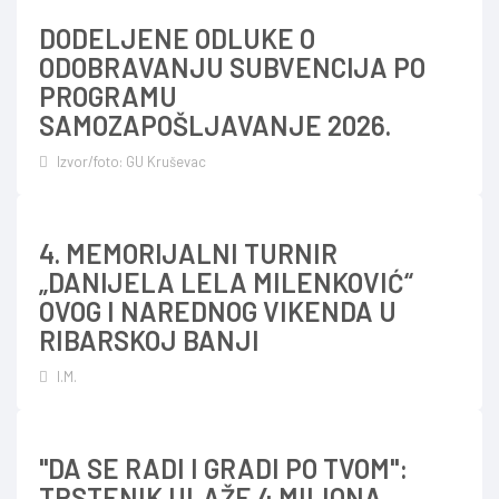
DODELJENE ODLUKE O
ODOBRAVANJU SUBVENCIJA PO
PROGRAMU
SAMOZAPOŠLJAVANJE 2026.
Izvor/foto: GU Kruševac
4. MEMORIJALNI TURNIR
„DANIJELA LELA MILENKOVIĆ“
OVOG I NAREDNOG VIKENDA U
RIBARSKOJ BANJI
I.M.
"DA SE RADI I GRADI PO TVOM":
TRSTENIK ULAŽE 4 MILIONA