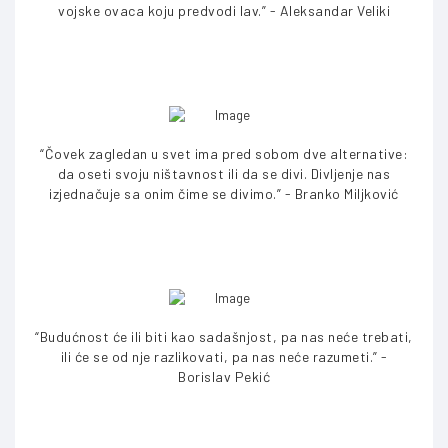
vojske ovaca koju predvodi lav.” - Aleksandar Veliki
“Čovek zagledan u svet ima pred sobom dve alternative:
da oseti svoju ništavnost ili da se divi. Divljenje nas
izjednačuje sa onim čime se divimo.” - Branko Miljković
“Budućnost će ili biti kao sadašnjost, pa nas neće trebati,
ili će se od nje razlikovati, pa nas neće razumeti.” -
Borislav Pekić