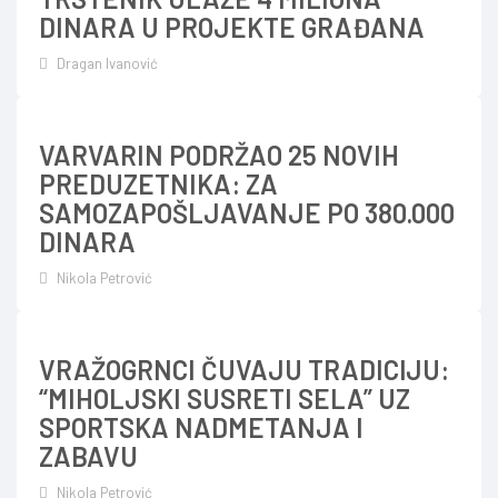
DINARA U PROJEKTE GRAĐANA
Dragan Ivanović
VARVARIN PODRŽAO 25 NOVIH
PREDUZETNIKA: ZA
SAMOZAPOŠLJAVANJE PO 380.000
DINARA
Nikola Petrović
VRAŽOGRNCI ČUVAJU TRADICIJU:
“MIHOLJSKI SUSRETI SELA” UZ
SPORTSKA NADMETANJA I
ZABAVU
Nikola Petrović