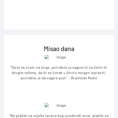
Misao dana
“Da bi se stalo na noge, potrebno je najpre ići na četiri ili,
drugim rečima, da bi se čovek u životu mogao ispraviti,
potrebno je da najpre puzi.” - Branislav Nušić
“Ne plašim se vojske lavova koju predvodi ovca, plašim se