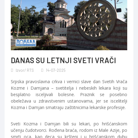
DANAS SU LETNJI SVETI VRAČI
Izvor/ RTS
14-07-2025
Srpska pravoslavna crkva i vernici slave dan Svetih Vrača
Kozme i Damjana – svetitelja i nebeskih lekara koji su
besplatno isceljivali bolesne. Praznik se posebno
obeležava u zdravstvenim ustanovama, jer se iscelitelji
Kozma i Damjan smatraju zaštitnicima lekarske profesije.
Sveti Kozma i Damjan bili su lekari, po hrišćanskom
učenju čudotvorci. Rođena braća, rodom iz Male Azije, po
smrti oca, kao deca su kršteni i u hrišćanskom duhu