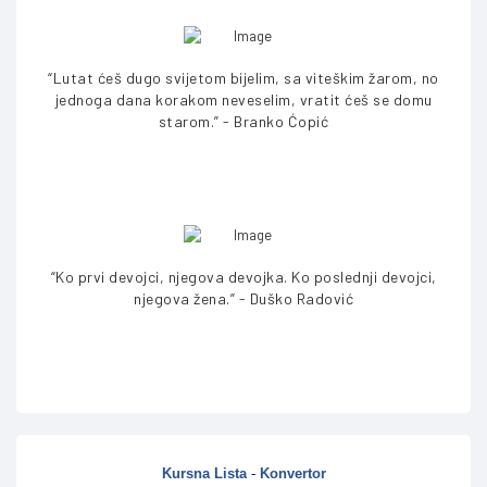
“Lutat ćeš dugo svijetom bijelim, sa viteškim žarom, no
jednoga dana korakom neveselim, vratit ćeš se domu
starom.” - Branko Ćopić
“Ko prvi devojci, njegova devojka. Ko poslednji devojci,
njegova žena.” - Duško Radović