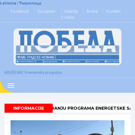
Latinica
|
Ћирилица
KRUŠEVAC Vremenska prognoza
Toggle
navigation
ORI O SUFINANSIRANJU PROGRAMA ENERGETSKE SANACIJ
INFORMACIJE