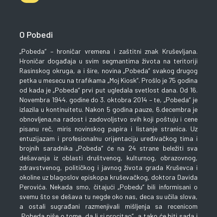
O Pobedi
„Pobeda“ – hroničar vremena i zaštitni znak Kruševljana.
Hroničar događaja u svim segmantima života na teritoriji
Rasinskog okruga, a i šire, novina „Pobeda“ svakog drugog
petka u mesecu na trafikama „Moj Kiosk“. Prošlo je 75 godina
od kada je „Pobeda“ prvi put ugledala svetlost dana. Od 16.
Novembra 1944. godine do 3. oktobra 2014 – te, „Pobeda“ je
izlazila u kontinuitetu. Nakon 5 godina pauze, 6.decembra je
obnovljena,na radost i zadovoljstvo svih koji poštuju i cene
pisanu reč, miris novinskog papira i listanje stranica. Uz
entuzijazam i profesionalnu orijentaciju uređivačkog tima i
brojnih saradnika „Pobeda“ će na 24 strane beležiti sva
dešavanja iz oblasti društvenog, kulturnog, obrazovnog,
zdravstvenog, političkog i javnog života grada Kruševca i
okoline uz blagoslov episkopa kruševačkog, doktora Davida
Perovića. Nekada smo, čitajući „Pobedu“ bili informisani o
svemu što se dešava tu negde oko nas, deca su učila slova,
a ostali sugrađani razmenjivali mišljenja sa recenicom
„Pobeda piše o tome, da li si procitao“, a tako će biti sada i