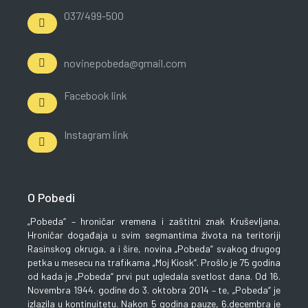
037/499-500
novinepobeda@gmail.com
Facebook link
Instagram link
O Pobedi
„Pobeda“ – hroničar vremena i zaštitni znak Kruševljana.
Hroničar događaja u svim segmantima života na teritoriji
Rasinskog okruga, a i šire, novina „Pobeda“ svakog drugog
petka u mesecu na trafikama „Moj Kiosk“. Prošlo je 75 godina
od kada je „Pobeda“ prvi put ugledala svetlost dana. Od 16.
Novembra 1944. godine do 3. oktobra 2014 – te, „Pobeda“ je
izlazila u kontinuitetu. Nakon 5 godina pauze, 6.decembra je