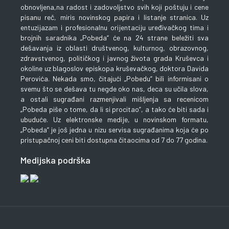
obnovljena,na radost i zadovoljstvo svih koji poštuju i cene
pisanu reč, miris novinskog papira i listanje stranica. Uz
entuzijazam i profesionalnu orijentaciju uređivačkog tima i
brojnih saradnika „Pobeda“ će na 24 strane beležiti sva
dešavanja iz oblasti društvenog, kulturnog, obrazovnog,
zdravstvenog, političkog i javnog života grada Kruševca i
okoline uz blagoslov episkopa kruševačkog, doktora Davida
Perovića. Nekada smo, čitajući „Pobedu“ bili informisani o
svemu što se dešava tu negde oko nas, deca su učila slova,
a ostali sugrađani razmenjivali mišljenja sa recenicom
„Pobeda piše o tome, da li si procitao“, a tako će biti sada i
ubuduće. Uz elektronske medije, u novinskom formatu,
„Pobeda“ je još jedna u nizu servisa sugrađanima koja će po
pristupačnoj ceni biti dostupna čitaocima od 7 do 77 godina.
Medijska podrška