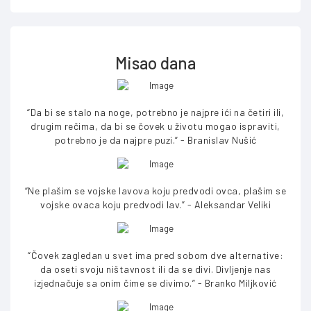
Misao dana
“Da bi se stalo na noge, potrebno je najpre ići na četiri ili,
drugim rečima, da bi se čovek u životu mogao ispraviti,
potrebno je da najpre puzi.” - Branislav Nušić
“Ne plašim se vojske lavova koju predvodi ovca, plašim se
vojske ovaca koju predvodi lav.” - Aleksandar Veliki
“Čovek zagledan u svet ima pred sobom dve alternative:
da oseti svoju ništavnost ili da se divi. Divljenje nas
izjednačuje sa onim čime se divimo.” - Branko Miljković