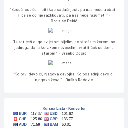
“Budućnost će ili biti kao sadašnjost, pa nas neće trebati,
ili će se od nje razlikovati, pa nas neće razumeti.” -
Borislav Pekić
“Lutat ćeš dugo svijetom bijelim, sa viteškim žarom, no
jednoga dana korakom neveselim, vratit ćeš se domu
starom.” - Branko Ćopić
“Ko prvi devojci, njegova devojka. Ko poslednji devojci,
njegova žena.” - Duško Radović