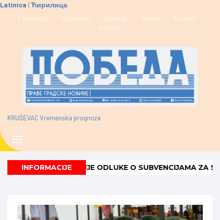
Latinica
|
Ћирилица
KRUŠEVAC Vremenska prognoza
Toggle
navigation
KRUŠEVAC URUČUJE ODLUKE O SUBVENCIJAMA ZA SAMO
INFORMACIJE