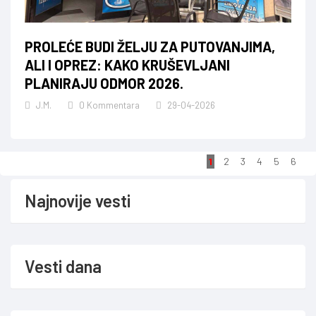
PROLEĆE BUDI ŽELJU ZA PUTOVANJIMA,
ALI I OPREZ: KAKO KRUŠEVLJANI
PLANIRAJU ODMOR 2026.
J.M.
0 Kommentara
29-04-2026
1
2
3
4
5
6
Najnovije vesti
Vesti dana